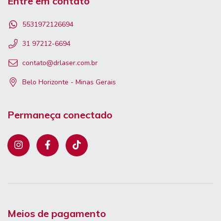
Entre em contato
5531972126694
31 97212-6694
contato@drlaser.com.br
Belo Horizonte - Minas Gerais
Permaneça conectado
Meios de pagamento