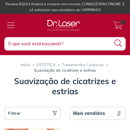
Reserve AQUI e finalize a compra com nossas CONSULTORAS ONLINE. É
só adicionar seus produtos ao CARRINHO!
0
Início
>
ESTÉTICA
>
Tratamentos Corporais
>
Suavização de cicatrizes e estrias
Suavização de cicatrizes e
estrias
Filtrar