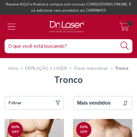
Reserve AQUI e finalize a compra com nossas CONSULTORAS ONLINE. É
só adicionar seus produtos ao CARRINHO!
0
Início
>
DEPILAÇÃO A LASER
>
Áreas masculinas
>
Tronco
Tronco
Filtrar
50
%
50
%
OFF
OFF