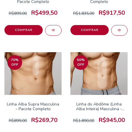
Pacote Completo
Completo
R$499,50
R$917,50
R$899,00
R$1.835,00
70
%
50
%
OFF
OFF
Linha Alba Supra Masculina
Linha do Abdôme (Linha
- Pacote Completo
Alba Inteira) Masculina -
Pacote Completo
R$269,70
R$945,00
R$899,00
R$1.890,00